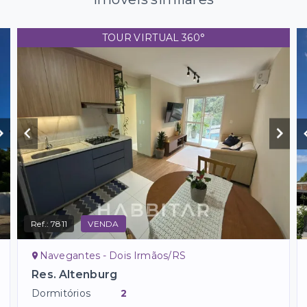
TOUR VIRTUAL 360°
Ref.:
7811
VENDA
Navegantes - Dois Irmãos/RS
Res. Altenburg
Dormitórios
2