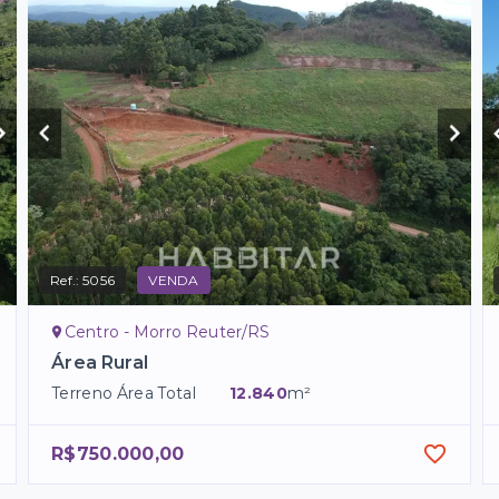
Ref.:
5056
VENDA
Centro - Morro Reuter/RS
Área Rural
Terreno Área Total
12.840
m²
R$750.000,00