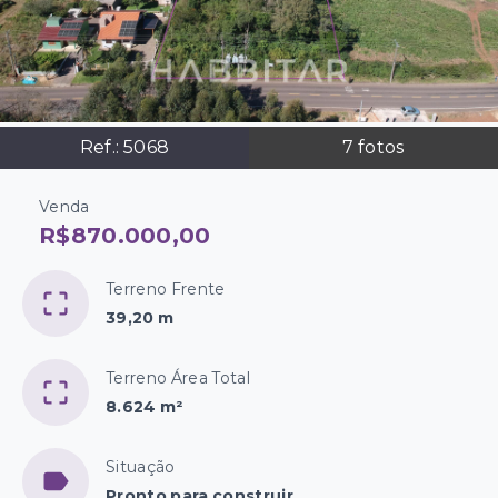
Ref.:
5068
7
fotos
Venda
R$870.000,00
Terreno Frente
39,20 m
Terreno Área Total
8.624 m²
Situação
Pronto para construir