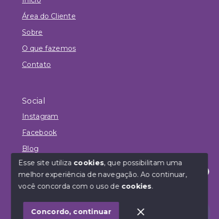
Área do Cliente
Sobre
O que fazemos
Contato
Social
Instagram
Facebook
Blog
Esse site utiliza
cookies
, que possibilitam uma
melhor experiência de navegação.
Ao continuar,
Olá! Estamos disponíveis para te ajudar.
você concorda com o uso de
cookies
.
© Copyright 2026 - Habbitar Empreendimentos
Imobiliários - Todos os direitos reservados
Concordo, continuar
SITE PARA IMOBILIARIA