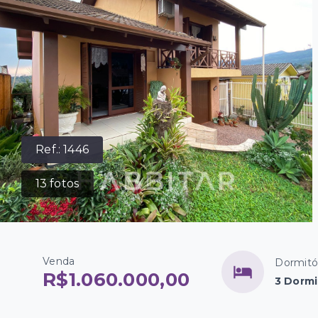
Ref.:
1446
13
fotos
Venda
Dormitó
R$1.060.000,00
3 Dormi