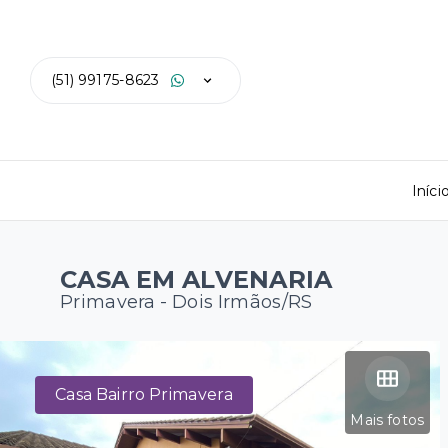
(51) 99175-8623
Iníci
CASA EM ALVENARIA
Primavera - Dois Irmãos/RS
Casa Bairro Primavera
Mais fotos