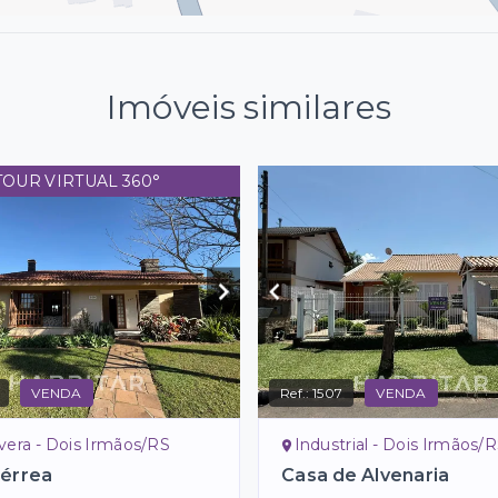
Imóveis similares
TOUR VIRTUAL 360°
VENDA
Ref.:
1507
VENDA
vera - Dois Irmãos/RS
Industrial - Dois Irmãos/
Térrea
Casa de Alvenaria