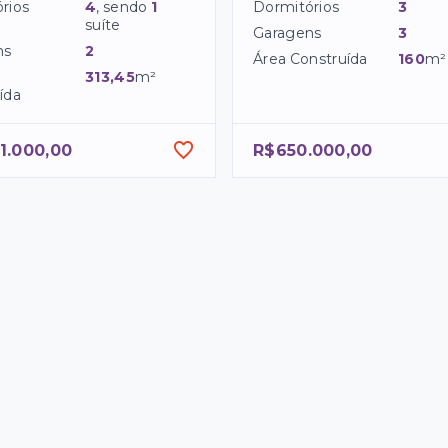
rios
4
, sendo
1
Dormitórios
3
suíte
Garagens
3
ns
2
Área Construída
160
m²
313,45
m²
ída
1.000,00
R$650.000,00