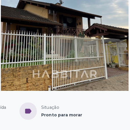
ída
Situação
Pronto para morar