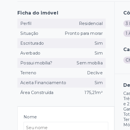
Ficha do imóvel
C
Perfil
Residencial
3
Situação
Pronto para morar
1 
Escriturado
Sim
Ca
Averbado
Sim
C
Possui mobília?
Sem mobília
Terreno
Declive
Aceita Financiamento
Sim
De
Área Construída
175,21m²
Cas
Trê
e 2
Gar
Tot
Nome
Te
Móv