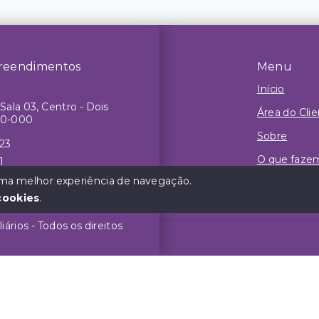
reendimentos
Menu
Início
Sala 03, Centro - Dois
Área do Cli
50-000
Sobre
623
O que faze
1
r.com.br
 uma melhor experiência de navegação.
Contato
cookies
.
rios - Todos os direitos