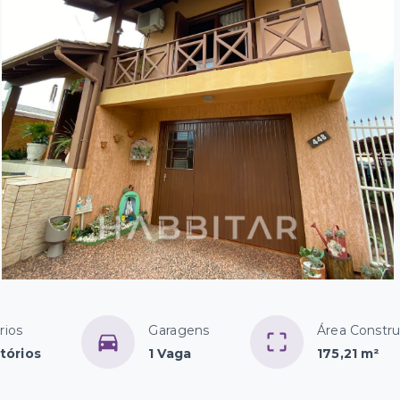
rios
Garagens
Área Constru
tórios
1 Vaga
175,21 m²