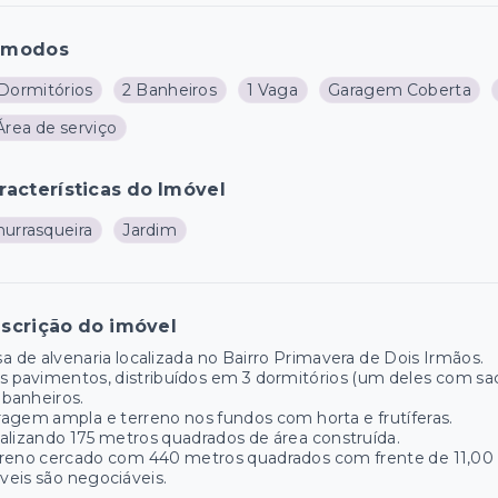
ômodos
 Dormitórios
2 Banheiros
1 Vaga
Garagem Coberta
Área de serviço
racterísticas do Imóvel
hurrasqueira
Jardim
scrição do imóvel
a de alvenaria localizada no Bairro Primavera de Dois Irmãos.
s pavimentos, distribuídos em 3 dormitórios (um deles com saca
 banheiros.
agem ampla e terreno nos fundos com horta e frutíferas.
alizando 175 metros quadrados de área construída.
rreno cercado com 440 metros quadrados com frente de 11,00
eis são negociáveis.