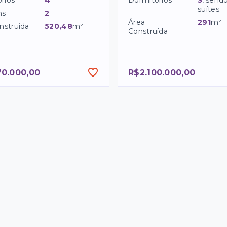
rios
4
Dormitórios
3
, send
suítes
ns
2
Área
291
m²
nstruida
520,48
m²
Construída
70.000,00
R$2.100.000,00