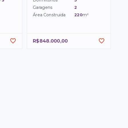
o
3
Dormitórios
5
Garagens
2
Área Construida
220
m²
R$848.000,00