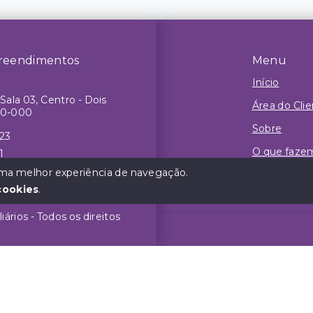
reendimentos
Menu
Início
Sala 03, Centro - Dois
Área do Cli
50-000
Sobre
623
O que faze
1
r.com.br
 uma melhor experiência de navegação.
Contato
cookies
.
rios - Todos os direitos