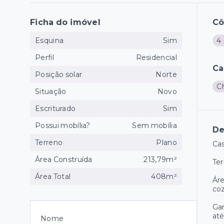
Ficha do imóvel
C
Esquina
Sim
4 
Perfil
Residencial
Ca
Posição solar
Norte
C
Situação
Novo
Escriturado
Sim
Possui mobília?
Sem mobília
De
Terreno
Plano
Cas
Área Construída
213,79m²
Ter
Área Total
408m²
Áre
coz
Gar
até
Nome