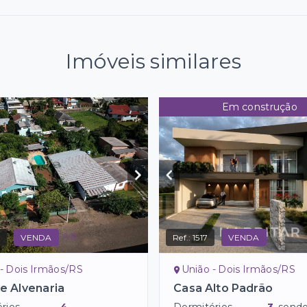
Imóveis similares
Em construção
0
VENDA
Ref.:
1517
VENDA
- Dois Irmãos/RS
União - Dois Irmãos/RS
e Alvenaria
Casa Alto Padrão