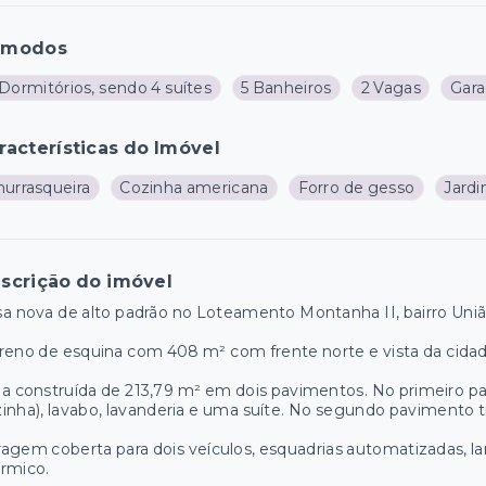
ômodos
Dormitórios, sendo 4 suítes
5 Banheiros
2 Vagas
Gar
racterísticas do Imóvel
hurrasqueira
Cozinha americana
Forro de gesso
Jard
scrição do imóvel
a nova de alto padrão no Loteamento Montanha II, bairro Uniã
reno de esquina com 408 m² com frente norte e vista da cidad
a construída de 213,79 m² em dois pavimentos. No primeiro pavi
inha), lavabo, lavanderia e uma suíte. No segundo pavimento tr
agem coberta para dois veículos, esquadrias automatizadas, lar
rmico.