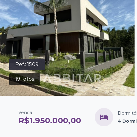
Ref.:
1509
19
fotos
Venda
Dormitór
R$1.950.000,00
4 Dormi