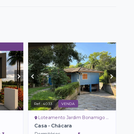
Ref.:
4033
VENDA
Loteamento Jardim Bonamigo - Dois Irmãos/RS
Casa - Chácara