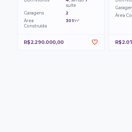
Dormitórios
4
, sendo
1
Dormitó
suíte
Garage
Garagens
2
Área Co
Área
301
m²
Construída
R$2.290.000,00
R$2.0