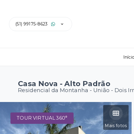
(51) 99175-8623
Iníci
Casa Nova - Alto Padrão
Residencial da Montanha -
União - Dois I
TOUR VIRTUAL 360°
Mais fotos