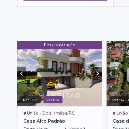
Em construção
Ref.:
1513
VENDA
Ref.:
146
União - Dois Irmãos/RS
União 
Casa Alto Padrão
Casa d