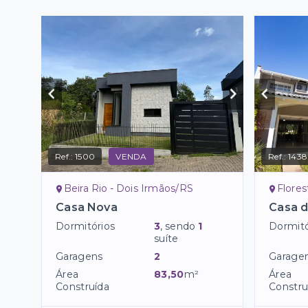
Ref.:
1500
VENDA
Ref.:
1438
Beira Rio - Dois Irmãos/RS
Flores
Casa Nova
Casa d
Dormitórios
3
, sendo
1
Dormitó
suíte
Garagens
2
Garage
Área
83,50
m²
Área
Construída
Constru