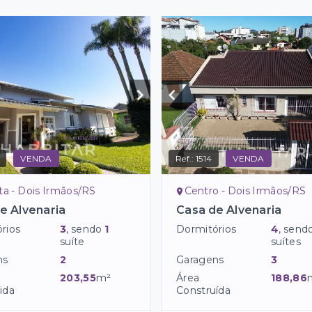
VENDA
Ref.:
1514
VENDA
ta - Dois Irmãos/RS
Centro - Dois Irmãos/RS
e Alvenaria
Casa de Alvenaria
rios
3
, sendo
1
Dormitórios
4
, send
suíte
suítes
ns
2
Garagens
3
203,55
m²
Área
188,86
ida
Construída