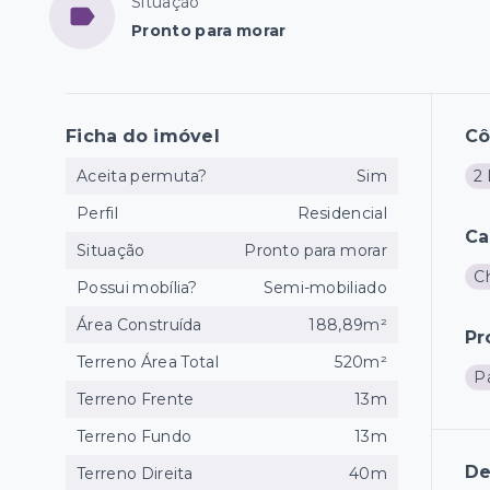
Situação
Pronto para morar
Ficha do imóvel
C
Aceita permuta?
Sim
2 
Perfil
Residencial
Ca
Situação
Pronto para morar
C
Possui mobília?
Semi-mobiliado
Área Construída
188,89m²
Pr
Terreno Área Total
520m²
P
Terreno Frente
13m
Terreno Fundo
13m
De
Terreno Direita
40m