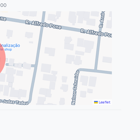
000
Leaflet