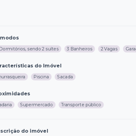
ômodos
Dormitórios, sendo 2 suítes
3 Banheiros
2 Vagas
Gar
racterísticas do Imóvel
hurrasqueira
Piscina
Sacada
oximidades
adaria
Supermercado
Transporte público
scrição do imóvel