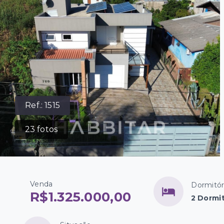
Ref.:
1515
23
fotos
Venda
Dormitór
R$1.325.000,00
2 Dormit