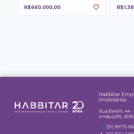
R$660.000,00
R$1.38
Habbitar Emp
Imobiliários
Rua Berlim, 44 - 
Irmãos/RS, 939
(51) 99175-8