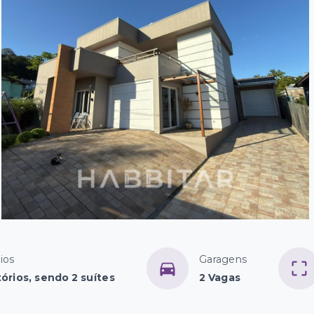
ios
Garagens
órios, sendo 2 suítes
2 Vagas