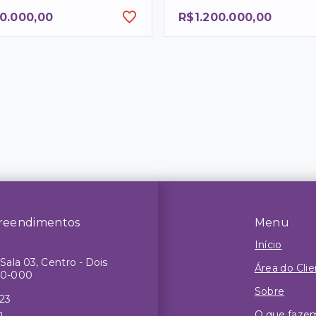
0.000,00
R$1.200.000,00
reendimentos
Menu
Início
Sala 03, Centro - Dois
Área do Cli
50-000
Sobre
623
O que faze