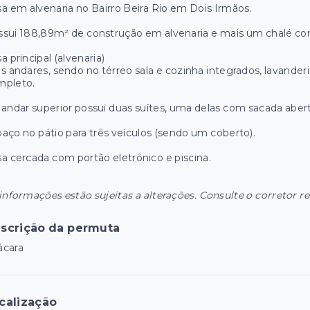
a em alvenaria no Bairro Beira Rio em Dois Irmãos.
ssui 188,89m² de construção em alvenaria e mais um chalé c
a principal (alvenaria)
s andares, sendo no térreo sala e cozinha integrados, lavander
mpleto.
andar superior possui duas suítes, uma delas com sacada abert
aço no pátio para três veículos (sendo um coberto).
a cercada com portão eletrônico e piscina.
informações estão sujeitas a alterações. Consulte o corretor r
scrição da permuta
ácara
calização