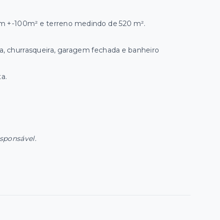
om +-100m² e terreno medindo de 520 m².
ia, churrasqueira, garagem fechada e banheiro
a.
esponsável.