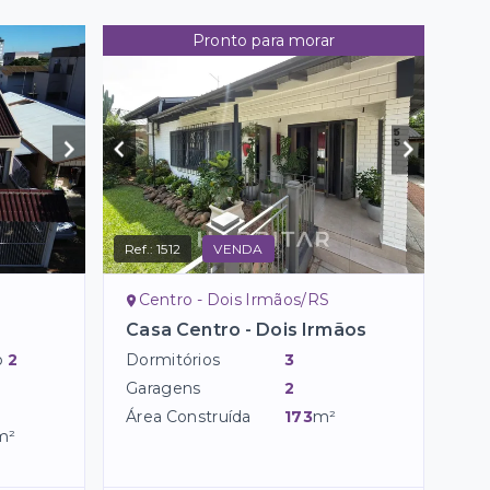
Pronto para morar
Ref.:
1512
VENDA
Centro - Dois Irmãos/RS
Casa Centro - Dois Irmãos
o
2
Dormitórios
3
Garagens
2
Área Construída
173
m²
m²