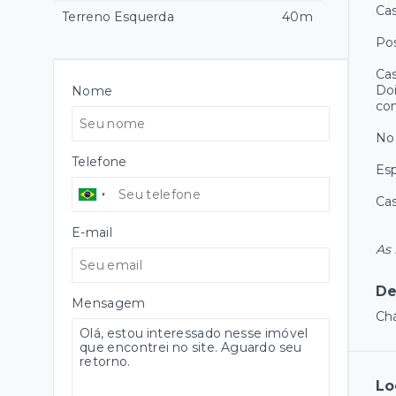
Cas
Terreno Esquerda
40m
Po
Cas
Doi
Nome
co
No 
Telefone
Esp
Cas
E-mail
As 
De
Mensagem
Ch
Lo