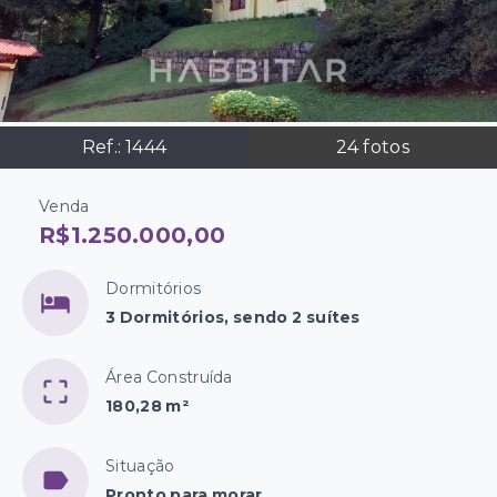
Ref.:
1444
24
fotos
Venda
R$1.250.000,00
Dormitórios
3 Dormitórios, sendo 2 suítes
Área Construída
180,28 m²
Situação
Pronto para morar