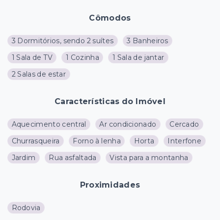
Cômodos
3 Dormitórios, sendo 2 suítes
3 Banheiros
1 Sala de TV
1 Cozinha
1 Sala de jantar
2 Salas de estar
Características do Imóvel
Aquecimento central
Ar condicionado
Cercado
Churrasqueira
Forno à lenha
Horta
Interfone
Jardim
Rua asfaltada
Vista para a montanha
Proximidades
Rodovia