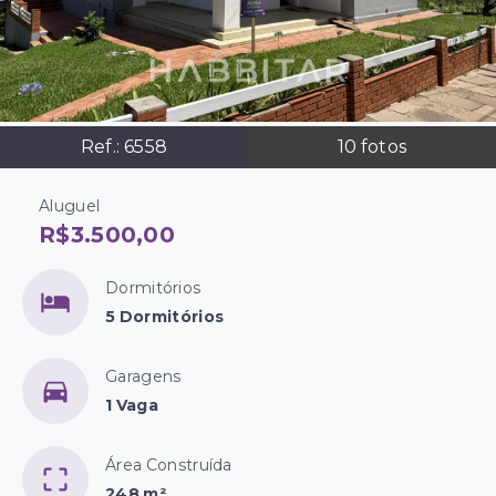
Ref.:
6558
10
fotos
Aluguel
R$3.500,00
Dormitórios
5 Dormitórios
Garagens
1 Vaga
Área Construída
248 m²