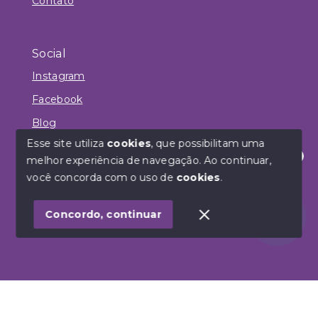
Contato
Social
Instagram
Facebook
Blog
Esse site utiliza
cookies
, que possibilitam uma
melhor experiência de navegação.
Ao continuar,
Olá! Estamos disponíveis para te ajudar.
você concorda com o uso de
cookies
.
© Copyright 2026 - Habbitar Empreendimentos
Imobiliários - Todos os direitos reservados
Concordo, continuar
SITE PARA IMOBILIARIA
Início
Histórico
Favoritos