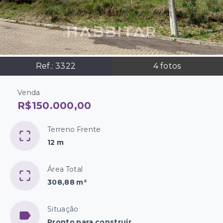
Ref.:
3322
4
fotos
Venda
R$150.000,00
Terreno Frente
12 m
Área Total
308,88 m²
Situação
Pronto para construir