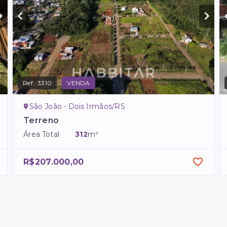
Ref.:
3310
VENDA
São João - Dois Irmãos/RS
Terreno
Área Total
312
m²
R$207.000,00