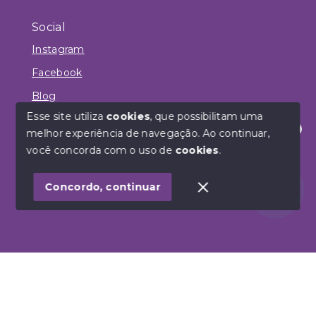
Social
Instagram
Facebook
Blog
Esse site utiliza
cookies
, que possibilitam uma
melhor experiência de navegação.
Ao continuar,
Olá! Estamos disponíveis para te ajudar.
você concorda com o uso de
cookies
.
© Copyright 2026 - Habbitar Empreendimentos
Imobiliários - Todos os direitos reservados
Concordo, continuar
SITE PARA IMOBILIARIA
Início
Histórico
Favoritos