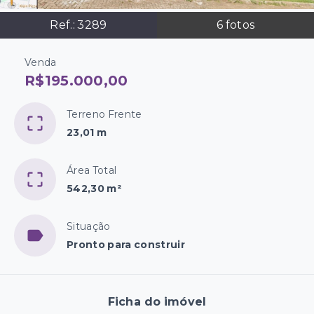
Ref.:
3289
6
fotos
Venda
R$195.000,00
Terreno Frente
23,01 m
Área Total
542,30 m²
Situação
Pronto para construir
Ficha do imóvel