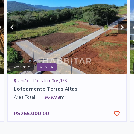
Ref.:
7825
VENDA
União - Dois Irmãos/RS
Loteamento Terras Altas
Área Total
363,73
m²
R$265.000,00