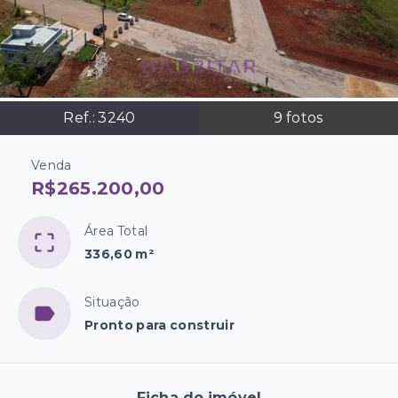
Ref.:
3240
9
fotos
Venda
R$265.200,00
Área Total
336,60 m²
Situação
Pronto para construir
Ficha do imóvel