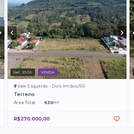
Ref.:
3300
VENDA
Vale Esquerdo - Dois Irmãos/RS
Terreno
Área Total
630
m²
R$270.000,00