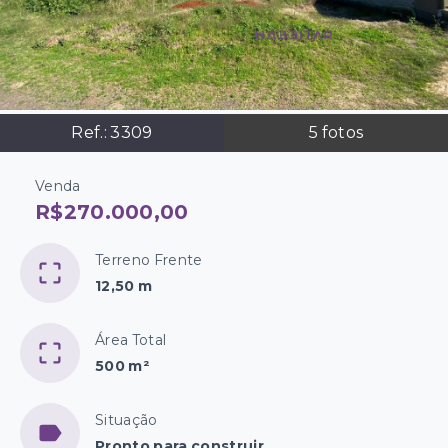
Ref.:
3309
5
fotos
Venda
R$270.000,00
Terreno Frente
12,50 m
Área Total
500 m²
Situação
Pronto para construir